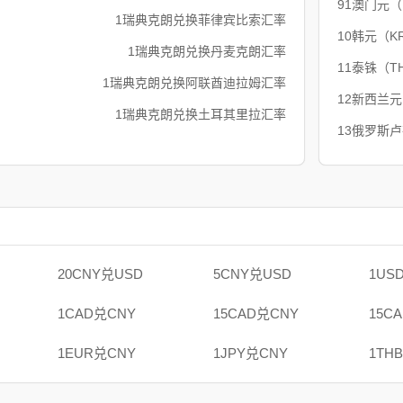
91澳门元
1瑞典克朗兑换菲律宾比索汇率
10韩元（K
1瑞典克朗兑换丹麦克朗汇率
11泰铢（T
1瑞典克朗兑换阿联酋迪拉姆汇率
12新西兰元
1瑞典克朗兑换土耳其里拉汇率
13俄罗斯
20CNY兑USD
5CNY兑USD
1US
1CAD兑CNY
15CAD兑CNY
15C
1EUR兑CNY
1JPY兑CNY
1TH