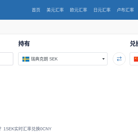
首页
美元汇率
欧元汇率
日元汇率
卢布汇率
持有
兑
瑞典克朗 SEK
1SEK实时汇率兑换0CNY