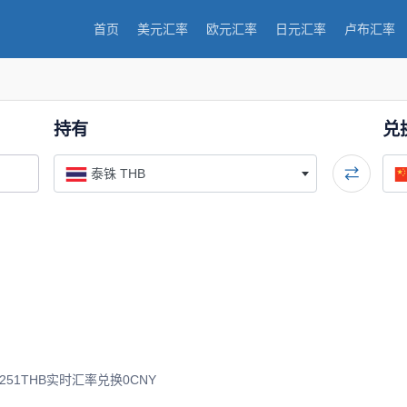
首页
美元汇率
欧元汇率
日元汇率
卢布汇率
持有
兑
泰铢 THB
51THB实时汇率兑换0CNY