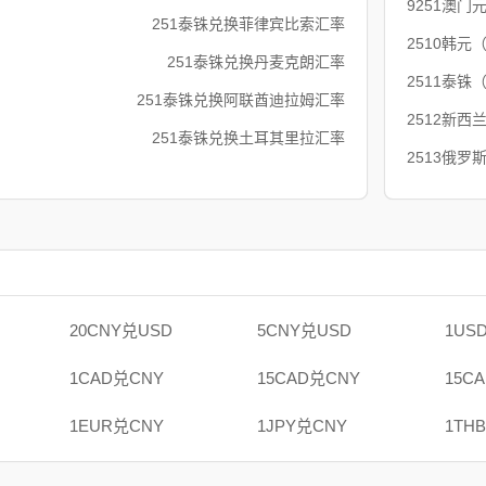
9251澳门
251泰铢兑换菲律宾比索汇率
2510韩元
251泰铢兑换丹麦克朗汇率
2511泰铢
251泰铢兑换阿联酋迪拉姆汇率
2512新西
251泰铢兑换土耳其里拉汇率
2513俄罗
20CNY兑USD
5CNY兑USD
1US
1CAD兑CNY
15CAD兑CNY
15C
1EUR兑CNY
1JPY兑CNY
1TH