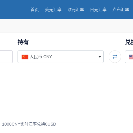
首页
美元汇率
欧元汇率
日元汇率
卢布汇率
持有
兑
人民币 CNY
000CNY实时汇率兑换0USD