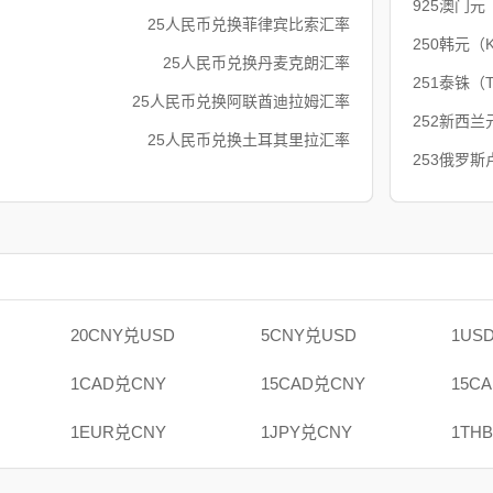
925澳门元
25人民币兑换菲律宾比索汇率
250韩元（
25人民币兑换丹麦克朗汇率
251泰铢（
25人民币兑换阿联酋迪拉姆汇率
252新西兰
25人民币兑换土耳其里拉汇率
253俄罗斯
20CNY兑USD
5CNY兑USD
1US
1CAD兑CNY
15CAD兑CNY
15C
1EUR兑CNY
1JPY兑CNY
1TH