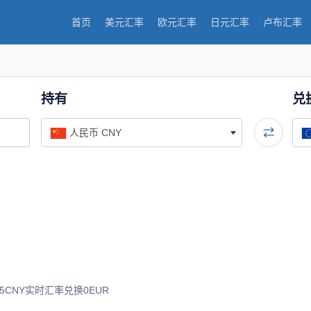
首页
美元汇率
欧元汇率
日元汇率
卢布汇率
持有
兑
人民币 CNY
CNY实时汇率兑换0EUR