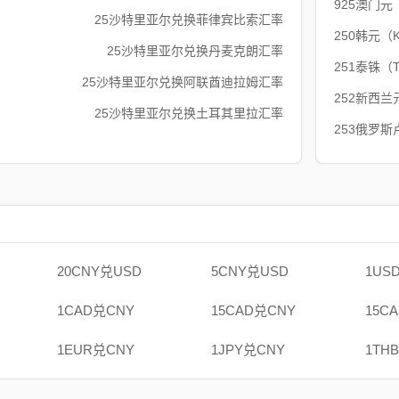
925澳门元
25沙特里亚尔兑换菲律宾比索汇率
250韩元（
25沙特里亚尔兑换丹麦克朗汇率
251泰铢（
25沙特里亚尔兑换阿联酋迪拉姆汇率
252新西兰
25沙特里亚尔兑换土耳其里拉汇率
253俄罗斯
20CNY兑USD
5CNY兑USD
1US
1CAD兑CNY
15CAD兑CNY
15C
1EUR兑CNY
1JPY兑CNY
1TH