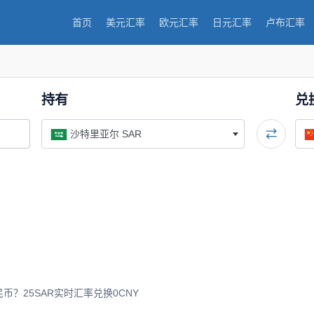
首页
美元汇率
欧元汇率
日元汇率
卢布汇率
持有
兑
沙特里亚尔 SAR
？25SAR实时汇率兑换0CNY